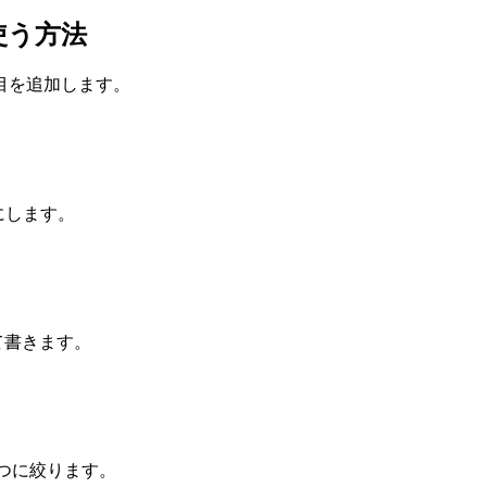
l を使う方法
目を追加します。
明確にします。
 を分けて書きます。
的を1つに絞ります。