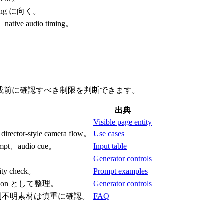
lanning に向く。
n、native audio timing。
成前に確認すべき制限を判断できます。
出典
Visible page entity
、director-style camera flow。
Use cases
rompt、audio cue。
Input table
Generator controls
nuity check。
Prompt examples
direction として整理。
Generator controls
権利不明素材は慎重に確認。
FAQ