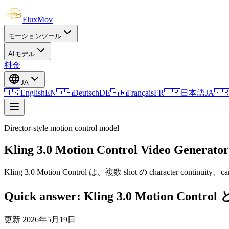
FluxMov
モーションツール
AIモデル
料金
JA
🇺🇸
English
EN
🇩🇪
Deutsch
DE
🇫🇷
Français
FR
🇯🇵
日本語
JA
🇰
Director-style motion control model
Kling 3.0 Motion Control Video Generator
Kling 3.0 Motion Control は、複数 shot の character continuity
Quick answer: Kling 3.0 Motion Contro
更新
2026年5月19日