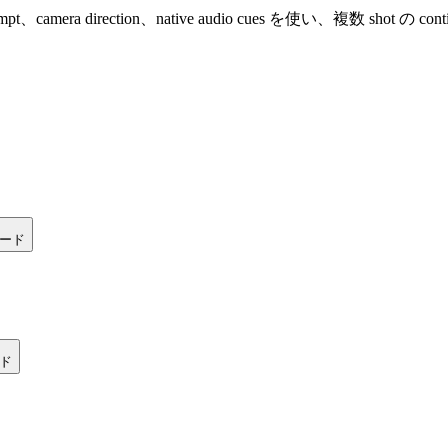
ot prompt、camera direction、native audio cues を使い、複数 shot の
ード
ド