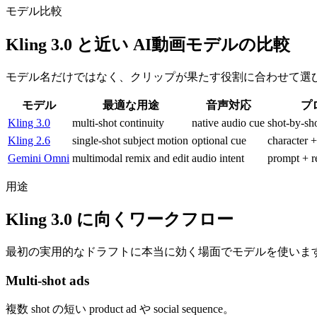
モデル比較
Kling 3.0 と近い AI動画モデルの比較
モデル名だけではなく、クリップが果たす役割に合わせて選
モデル
最適な用途
音声対応
プ
Kling 3.0
multi-shot continuity
native audio cue
shot-by-sh
Kling 2.6
single-shot subject motion
optional cue
character 
Gemini Omni
multimodal remix and edit
audio intent
prompt + re
用途
Kling 3.0 に向くワークフロー
最初の実用的なドラフトに本当に効く場面でモデルを使いま
Multi-shot ads
複数 shot の短い product ad や social sequence。