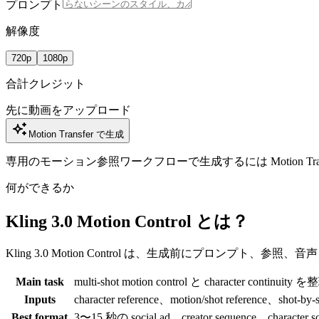
プロンプト
解像度
720p
1080p
合計クレジット
先に動画をアップロード
Motion Transfer で生成
専用のモーション参照ワークフローで生成するには Motion Tran
何ができるか
Kling 3.0 Motion Control とは？
Kling 3.0 Motion Control は、生成前にプロン
Main task
multi-shot motion control と character continuity
Inputs
character reference、motion/shot reference、shot-b
Best format
3〜15 秒の social ad、creator sequence、character 