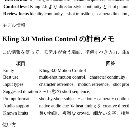
Control level
Kling 2.6 より director-style continuity と shot p
Review focus
identity continuity、shot transition、camera directio
モデル情報
Kling 3.0 Motion Control の計画メモ
この情報を使って、モデルが合う場面、準備すべき入力、生
項目
回答
Entity
Kling 3.0 Motion Control
Best use
multi-shot motion control、character continuity
Input types
character reference、motion reference、shot p
Suggested duration
3〜15 秒の short sequence。
Prompt format
shot-by-shot: subject + action + camera + conti
Audio support
native audio cue や beat timing を creative 
Known limits
長い物語、複雑な crowd、細かい文字、
使い方