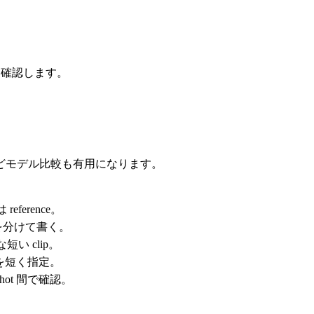
flow を確認します。
どモデル比較も有用になります。
erence。
tion を分けて書く。
確な短い clip。
の方向性を短く指定。
 を shot 間で確認。