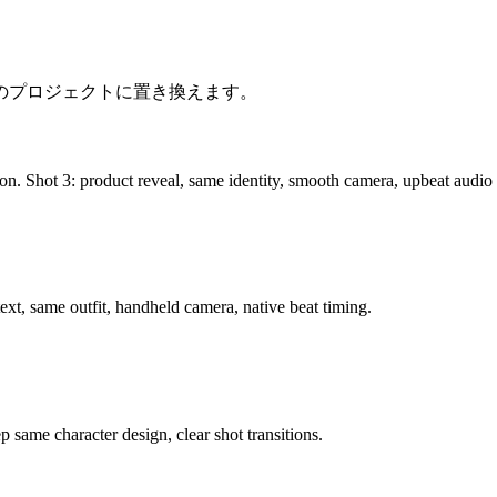
のプロジェクトに置き換えます。
ion. Shot 3: product reveal, same identity, smooth camera, upbeat audio
text, same outfit, handheld camera, native beat timing.
 same character design, clear shot transitions.