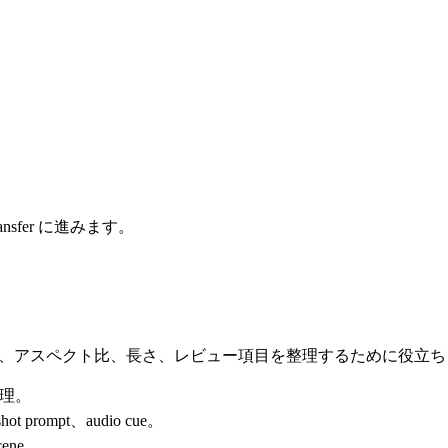
sfer に進みます。
プト、参照、音声、アスペクト比、長さ、レビュー項目を整理するために役立
 を整理。
y-shot prompt、audio cue。
scene。