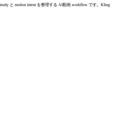
 continuity と motion intent を整理する AI動画 workflow です。Kling