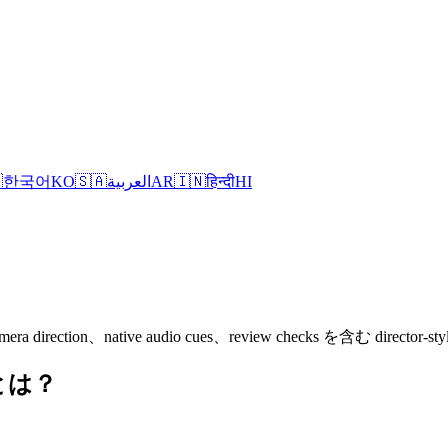

한국어
KO
🇸🇦
العربية
AR
🇮🇳
हिन्दी
HI
、camera direction、native audio cues、review checks を含む direc
l とは？