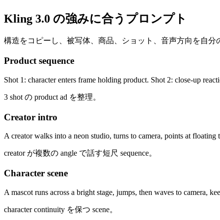
Kling 3.0 の強みに合うプロンプト
構造をコピーし、被写体、商品、ショット、音声方向を自分
Product sequence
Shot 1: character enters frame holding product. Shot 2: close-up react
3 shot の product ad を整理。
Creator intro
A creator walks into a neon studio, turns to camera, points at floating 
creator が複数の angle で話す短尺 sequence。
Character scene
A mascot runs across a bright stage, jumps, then waves to camera, keep
character continuity を保つ scene。