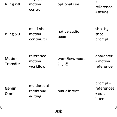
+
Kling 2.6
motion
optional cue
reference
control
+ scene
multi-shot
shot-by-
native audio
Kling 3.0
motion
shot
cues
continuity
prompt
reference
character
Motion
workflow/model
motion
+ motion
Transfer
による
workflow
reference
prompt +
multimodal
Gemini
references
remix and
audio intent
Omni
+ edit
editing
intent
用途