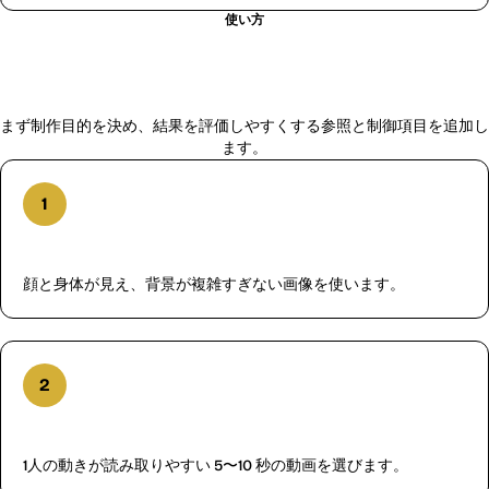
使い方
FluxMov で Kling 2.6 Motion Control を
使う方法
まず制作目的を決め、結果を評価しやすくする参照と制御項目を追加し
ます。
1
character image を追加
顔と身体が見え、背景が複雑すぎない画像を使います。
2
motion reference を追加
1人の動きが読み取りやすい 5〜10 秒の動画を選びます。