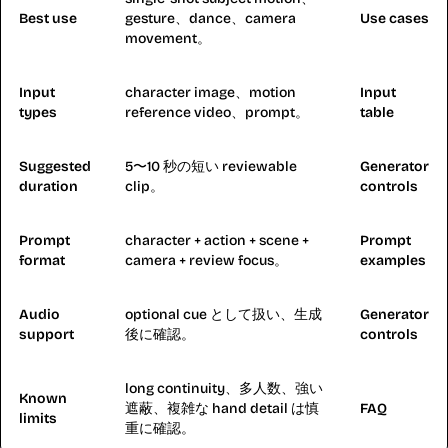
Best use
gesture、dance、camera
Use cases
movement。
Input
character image、motion
Input
types
reference video、prompt。
table
Suggested
5〜10 秒の短い reviewable
Generator
duration
clip。
controls
Prompt
character + action + scene +
Prompt
format
camera + review focus。
examples
Audio
optional cue として扱い、生成
Generator
support
後に確認。
controls
long continuity、多人数、強い
Known
遮蔽、複雑な hand detail は慎
FAQ
limits
重に確認。