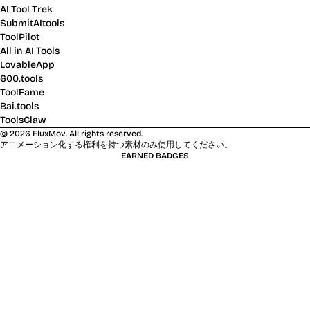
AI Tool Trek
SubmitAItools
ToolPilot
All in AI Tools
LovableApp
600.tools
ToolFame
Bai.tools
ToolsClaw
©
2026
FluxMov.
All rights reserved.
アニメーション化する権利を持つ素材のみ使用してください。
EARNED BADGES