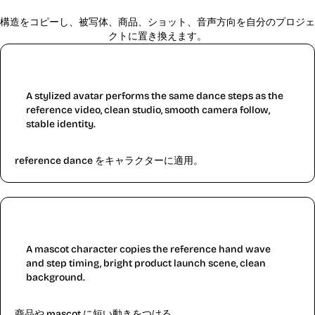
構造をコピーし、被写体、商品、ショット、音声方向を自分のプロジェ
クトに置き換えます。
Dance motion
A stylized avatar performs the same dance steps as the
reference video, clean studio, smooth camera follow,
stable identity.
reference dance をキャラクターに適用。
Product motion
A mascot character copies the reference hand wave
and step timing, bright product launch scene, clean
background.
商品や mascot に短い動きをつける。