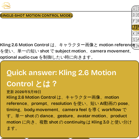
FluxMov
🇺
🇩
SINGLE-SHOT MOTION CONTROL MODEL
🇫
Kling 2.6 Motion Control Video
🇯
🇰
Generator
🇸
Kling 2.6 Motion Control は、キャラクター画像と motion reference
🇮
を使い、単一の短い shot で subject motion、camera movement、
optional audio cue を制御したい時に向きます。
Quick answer: Kling 2.6 Motion
Control とは？
更新
2026年5月19日
Kling 2.6 Motion Control は、キャラクター画像、motion
reference、prompt、resolution を使い、短い AI動画の pose、
timing、body movement、camera feel を導く workflow で
す。単一 shot の dance、gesture、avatar motion、product
motion に向き、複数 shot の continuity は Kling 3.0 と使い分け
ます。