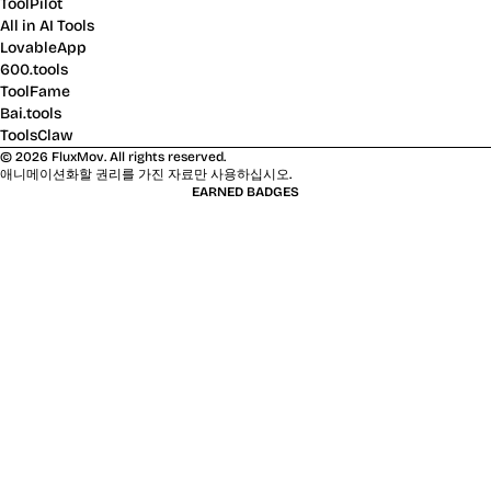
ToolPilot
All in AI Tools
LovableApp
600.tools
ToolFame
Bai.tools
ToolsClaw
©
2026
FluxMov.
All rights reserved.
애니메이션화할 권리를 가진 자료만 사용하십시오.
EARNED BADGES