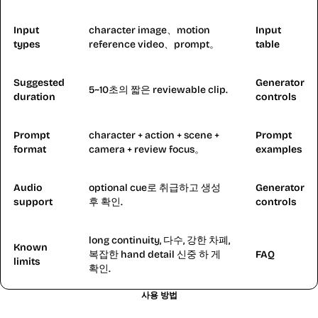
Input
character image、motion
Input
types
reference video、prompt。
table
Suggested
Generator
5~10초의 짧은 reviewable clip.
duration
controls
Prompt
character + action + scene +
Prompt
format
camera + review focus。
examples
Audio
optional cue로 취급하고 생성
Generator
support
후 확인.
controls
long continuity, 다수, 강한 차폐,
Known
복잡한 hand detail 신중 하 게
FAQ
limits
확인.
사용 방법
FluxMov에서 Kling 2.6 Motion Control