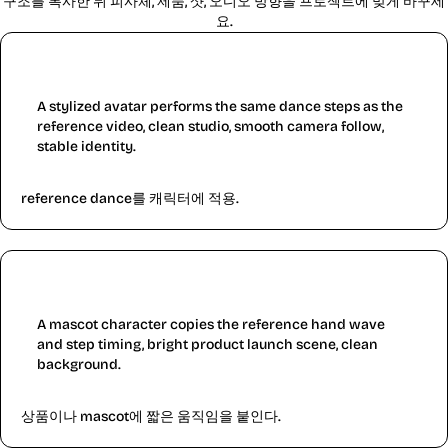
구조를 복사한 뒤 피사체, 제품, 샷, 오디오 방향을 프로젝트에 맞게 바꾸세
요.
Dance motion
A stylized avatar performs the same dance steps as the
reference video, clean studio, smooth camera follow,
stable identity.
reference dance를 캐릭터에 적용.
Product motion
A mascot character copies the reference hand wave
and step timing, bright product launch scene, clean
background.
상품이나 mascot에 짧은 움직임을 붙인다.