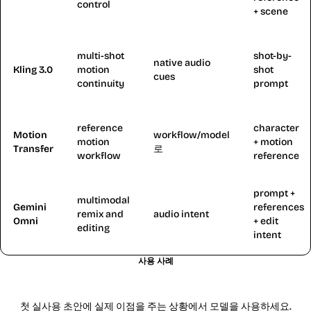
control
+ scene
multi-shot
shot-by-
native audio
Kling 3.0
motion
shot
cues
continuity
prompt
reference
character
Motion
workflow/model
motion
+ motion
Transfer
로
workflow
reference
prompt +
multimodal
Gemini
references
remix and
audio intent
Omni
+ edit
editing
intent
사용 사례
Kling 2.6에 적합한 워크플로
첫 실사용 초안에 실제 이점을 주는 상황에서 모델을 사용하세요.